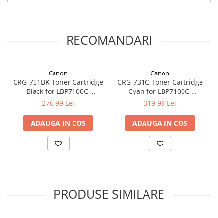
RECOMANDARI
Canon
Canon
CRG-731BK Toner Cartridge
CRG-731C Toner Cartridge
Black for LBP7100C,
Cyan for LBP7100C,
LBP7110C (1.400 pages
LBP7110C (1.500 pages
276,99 Lei
319,99 Lei
based on ISO/IEC 19798)
based on ISO/IEC 19798)
ADAUGA IN COS
ADAUGA IN COS
PRODUSE SIMILARE