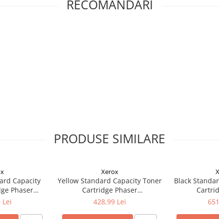
RECOMANDARI
PRODUSE SIMILARE
ox
Xerox
X
ard Capacity
Yellow Standard Capacity Toner
Black Standar
dge Phaser
Cartridge Phaser
Cartri
ntre 6515
6510/WorkCentre 6515
6510/Wor
 Lei
428,99 Lei
651