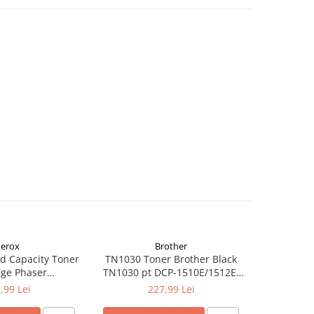
erox
Brother
d Capacity Toner
TN1030 Toner Brother Black
TN1090 T
dge Phaser
TN1030 pt DCP-1510E/1512E,
TN1090 p
kCentre 6515
HL-1110E/1112E ,1K
122
,99 Lei
227,99 Lei