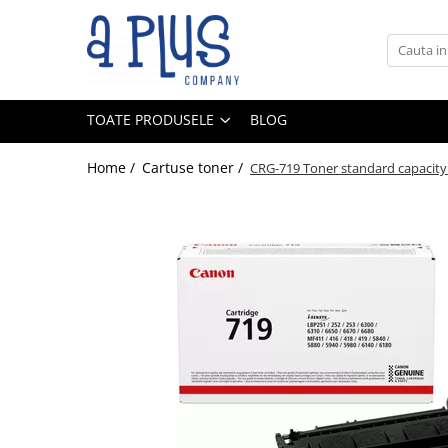
Toate Produsele
Benzi pentru etichete
TOATE PRODUSELE
BLOG
Cartuse de cerneala
Cartuse toner
Home /
Cartuse toner /
CRG-719 Toner standard capacit
Colectoare toner rezidual
Kit mentenanta
Unitate cilindru (Drum unit)