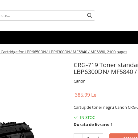
y Cartridge for LBP6650DN/ LBP6300DN/ MF5840 / MF5880, 2100 pages
CRG-719 Toner standar
LBP6300DN/ MF5840 / 
Canon
385,99 Lei
Cartuș de toner negru Canon CRG-71
IN STOC
Durata de livrare:
1