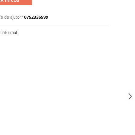
A IN COS
ie de ajutor?
0752335599
informatii