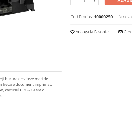
ADAUG
Cod Produs:
10000250
Ai nevo
Adauga la Favorite
Cere 
eți bucura de viteze mari de
t în fiecare document imprimat.
non, cartușul CRG-719 are o
.