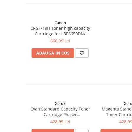
Canon
CRG-719H Toner high capacity
Cartridge for LBP6650DN/
LBP6300DN/ MF5840 / MF5880,
668,99 Lei
6400 pages
ADAUGA IN COS
Xerox
Xer
Cyan Standard Capacity Toner
Magenta Stand
Cartridge Phaser
Toner Cartri
6510/WorkCentre 6515
6510/WorkCe
428,99 Lei
428,99