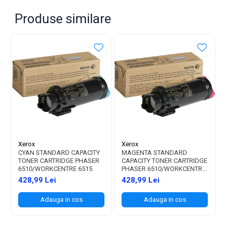
Produse similare
Xerox
Xerox
CYAN STANDARD CAPACITY
MAGENTA STANDARD
TONER CARTRIDGE PHASER
CAPACITY TONER CARTRIDGE
6510/WORKCENTRE 6515
PHASER 6510/WORKCENTRE
6515
428,99 Lei
428,99 Lei
Adauga in cos
Adauga in cos