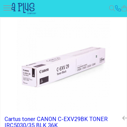
Cartus toner CANON C-EXV29BK TONER
IRC5030/35 BLK 36K