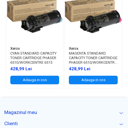
Xerox
Xerox
CYAN STANDARD CAPACITY
MAGENTA STANDARD
TONER CARTRIDGE PHASER
CAPACITY TONER CARTRIDGE
6510/WORKCENTRE 6515
PHASER 6510/WORKCENTRE
6515
428,99 Lei
428,99 Lei
Adauga in cos
Adauga in cos
Magazinul meu
Clienti