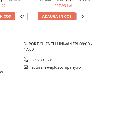
kCentre 6515
HL-1110E/1112E ,1K
122
,99 Lei
227,99 Lei
N COS
ADAUGA IN COS
ADAUG
SUPORT CLIENTI
LUNI-VINERI 09:00 -
17:00
0752335599
facturare@apluscompany.ro
49