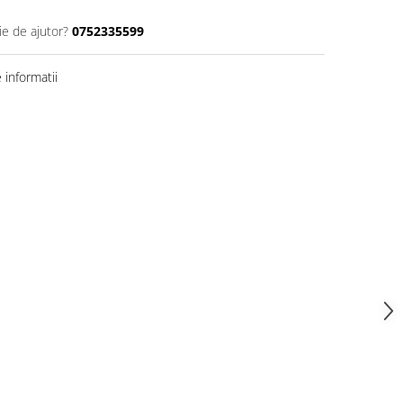
ie de ajutor?
0752335599
informatii