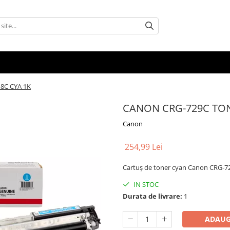
8C CYA 1K
CANON CRG-729C TON
Canon
254,99 Lei
Cartuș de toner cyan Canon CRG-729
IN STOC
Durata de livrare:
1
ADAUG