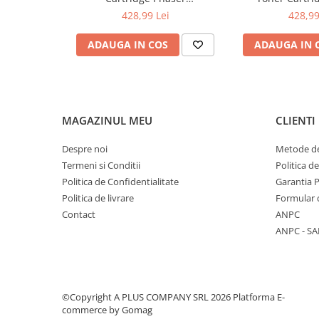
6510/WorkCentre 6515
6510/WorkCe
428,99 Lei
428,99
ADAUGA IN COS
ADAUGA IN 
MAGAZINUL MEU
CLIENTI
Despre noi
Metode de
Termeni si Conditii
Politica d
Politica de Confidentialitate
Garantia 
Politica de livrare
Formular 
Contact
ANPC
ANPC - SA
©Copyright A PLUS COMPANY SRL 2026
Platforma E-
commerce by Gomag