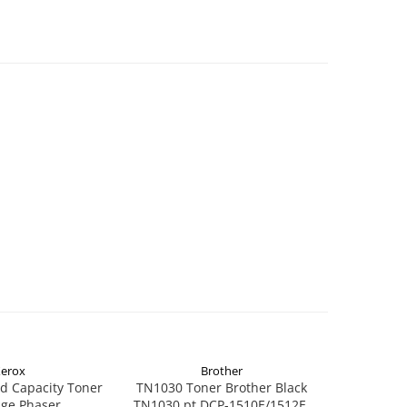
erox
Brother
d Capacity Toner
TN1030 Toner Brother Black
TN1090 T
dge Phaser
TN1030 pt DCP-1510E/1512E,
TN1090 p