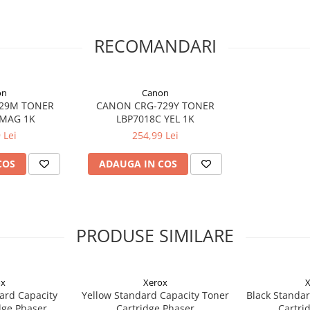
RECOMANDARI
on
Canon
29M TONER
CANON CRG-729Y TONER
 MAG 1K
LBP7018C YEL 1K
 Lei
254,99 Lei
COS
ADAUGA IN COS
PRODUSE SIMILARE
ox
Xerox
X
ard Capacity
Yellow Standard Capacity Toner
Black Standar
dge Phaser
Cartridge Phaser
Cartri