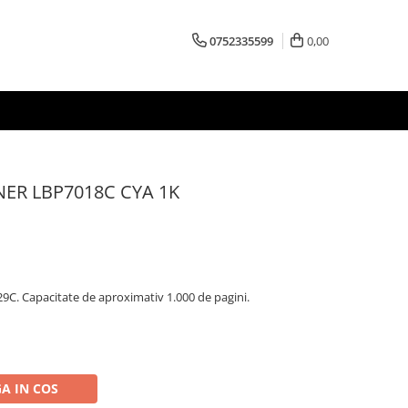
0752335599
0,00
ER LBP7018C CYA 1K
C. Capacitate de aproximativ 1.000 de pagini.
A IN COS