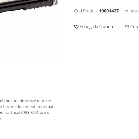
Cod Produs:
10001427
Ai nevo
Adauga la Favorite
Cere 
eți bucura de viteze mari de
t în fiecare document imprimat.
non, cartușul CRG-729C are o
.