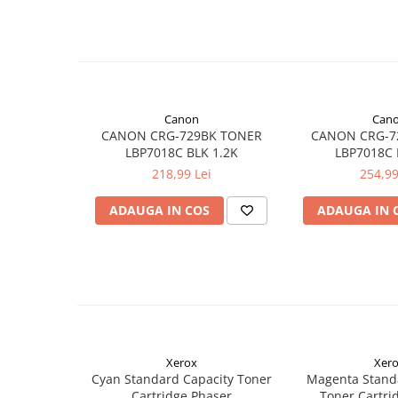
Canon
Can
CANON CRG-729BK TONER
CANON CRG-7
LBP7018C BLK 1.2K
LBP7018C
218,99 Lei
254,99
ADAUGA IN COS
ADAUGA IN 
Xerox
Xer
Cyan Standard Capacity Toner
Magenta Stand
Cartridge Phaser
Toner Cartri