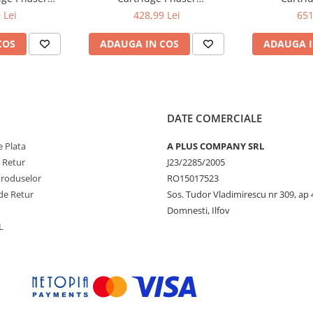
ntre 6515
6510/WorkCentre 6515
6510/Wor
 Lei
428,99 Lei
651
COS
ADAUGA IN COS
ADAUGA I
DATE COMERCIALE
 Plata
A PLUS COMPANY SRL
e Retur
J23/2285/2005
Produselor
RO15017523
de Retur
Sos. Tudor Vladimirescu nr 309, ap 
Domnesti, Ilfov
L