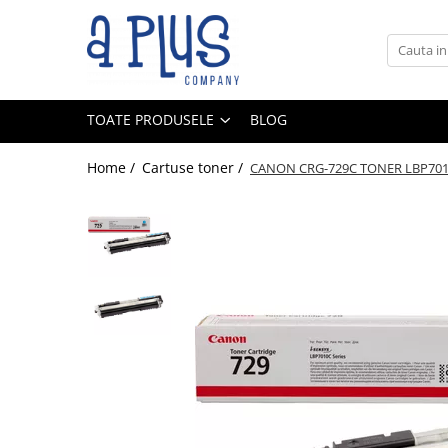
Toate Produsele
Benzi pentru etichete
TOATE PRODUSELE
BLOG
Cartuse de cerneala
Cartuse toner
Home /
Cartuse toner /
CANON CRG-729C TONER LBP701
Colectoare toner rezidual
Kit mentenanta
Unitate cilindru (Drum unit)