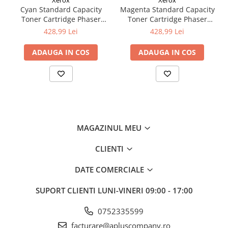
Xerox
Xerox
Cyan Standard Capacity
Magenta Standard Capacity
Toner Cartridge Phaser
Toner Cartridge Phaser
6510/WorkCentre 6515
6510/WorkCentre 6515
428,99 Lei
428,99 Lei
ADAUGA IN COS
ADAUGA IN COS
MAGAZINUL MEU
CLIENTI
DATE COMERCIALE
SUPORT CLIENTI
LUNI-VINERI 09:00 - 17:00
0752335599
facturare@apluscompany.ro