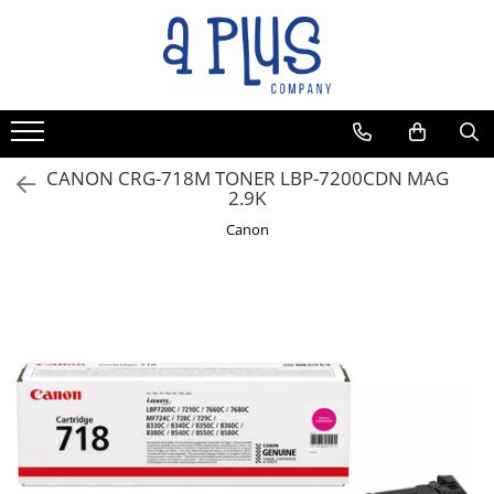
Toate Produsele
Benzi pentru etichete
Cartuse de cerneala
Cartuse toner
CANON CRG-718M TONER LBP-7200CDN MAG
2.9K
Colectoare toner rezidual
Canon
Kit mentenanta
Unitate cilindru (Drum unit)