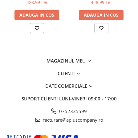
6510/WorkCentre 6515
6510/WorkCentre 6515
428,99 Lei
428,99 Lei
ADAUGA IN COS
ADAUGA IN COS
MAGAZINUL MEU
CLIENTI
DATE COMERCIALE
SUPORT CLIENTI
LUNI-VINERI 09:00 - 17:00
0752335599
facturare@apluscompany.ro