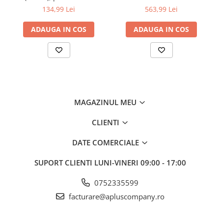
DCP-9020CDW, MFC-
134,99 Lei
563,99 Lei
9140CDN/MFC-9340CDW
ADAUGA IN COS
ADAUGA IN COS
MAGAZINUL MEU
CLIENTI
DATE COMERCIALE
SUPORT CLIENTI
LUNI-VINERI 09:00 - 17:00
0752335599
facturare@apluscompany.ro